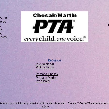
1 (c)
o de
A
na
s,
dores.
Recursos
PTA Nacional
PTA de Illinois
Primaria Chesak
Primaria Martin
Preescolar
 términos y condiciones y nuestra política de privacidad. Chesak / Martin PTA es una organi
(c) (3).