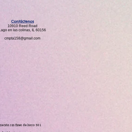
Contáctenos
10910 Reed Road
Lago en las colinas, IL 60156
cmpta158@gmail.com
zación sin fines de lucro 501