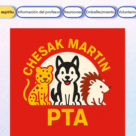
espíritu
Información del profesor
Reuniones
Embellecimiento
Voluntario