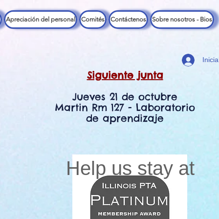
Apreciación del personal
Comités
Contáctenos
Sobre nosotros - Bios
Inici
Siguiente junta
Jueves 21 de octubre
Martin Rm 127 - Laboratorio
de aprendizaje
Help us stay at